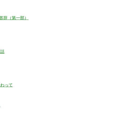
 答辞（第一部）
た話
携わって
係